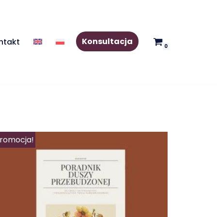
Konsultacja
ntakt
0
romocja!