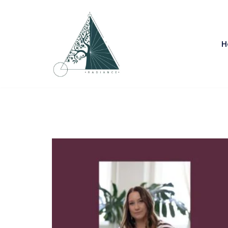
Przejdź
do
H
treści