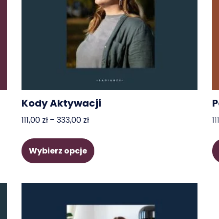
Kody Aktywacji
P
111,00
zł
–
333,00
zł
11
Wybierz opcje