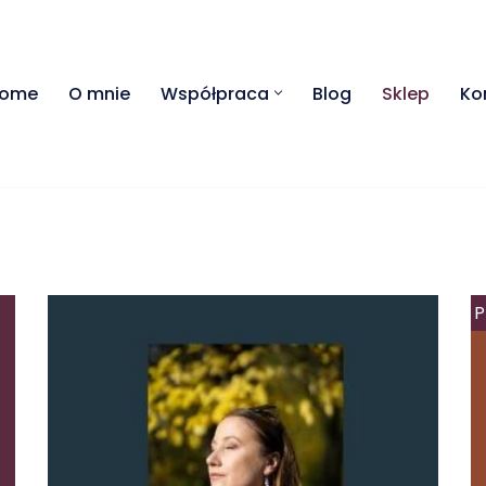
ome
O mnie
Współpraca
Blog
Sklep
Ko
P